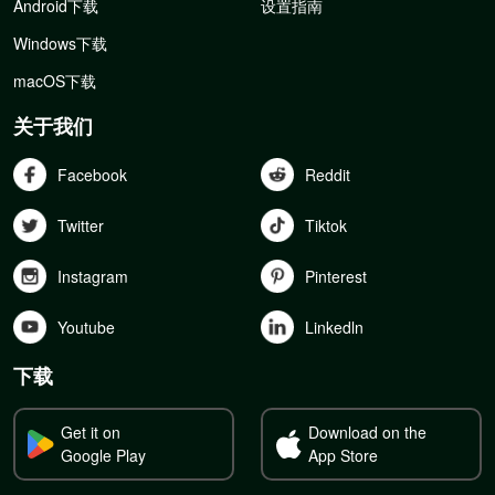
Android下载
设置指南
Windows下载
macOS下载
关于我们
Facebook
Reddit
Twitter
Tiktok
Instagram
Pinterest
Youtube
Linkedln
下载
Get it on
Download on the
Google Play
App Store