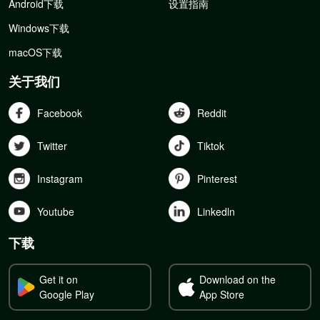
Android下载
设置指南
Windows下载
macOS下载
关于我们
Facebook
Reddit
Twitter
Tiktok
Instagram
Pinterest
Youtube
Linkedln
下载
Get it on
Download on the
Google Play
App Store