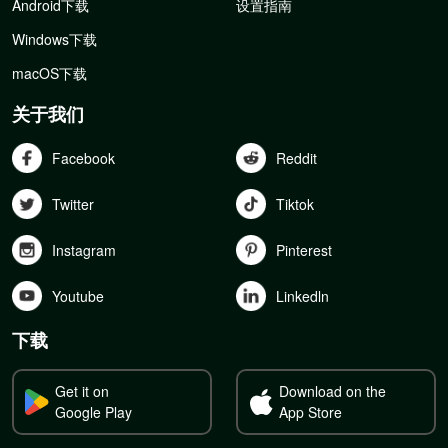
Android下载
设置指南
Windows下载
macOS下载
关于我们
Facebook
Reddit
Twitter
Tiktok
Instagram
Pinterest
Youtube
Linkedln
下载
Get it on
Download on the
Google Play
App Store