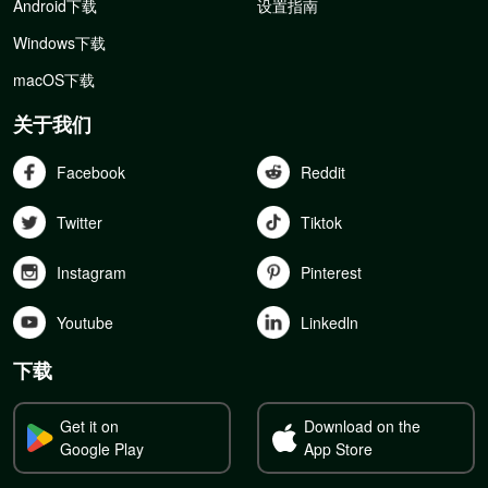
Android下载
设置指南
Windows下载
macOS下载
关于我们
Facebook
Reddit
Twitter
Tiktok
Instagram
Pinterest
Youtube
Linkedln
下载
Get it on
Download on the
Google Play
App Store