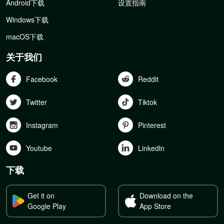
Android下载
设置指南
Windows下载
macOS下载
关于我们
Facebook
Reddit
Twitter
Tiktok
Instagram
Pinterest
Youtube
Linkedln
下载
Get it on
Download on the
Google Play
App Store