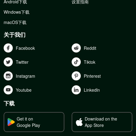
Android下载
设置指南
Windows下载
macOS下载
关于我们
Facebook
Reddit
Twitter
Tiktok
Instagram
Pinterest
Youtube
Linkedln
下载
Get it on
Download on the
Google Play
App Store