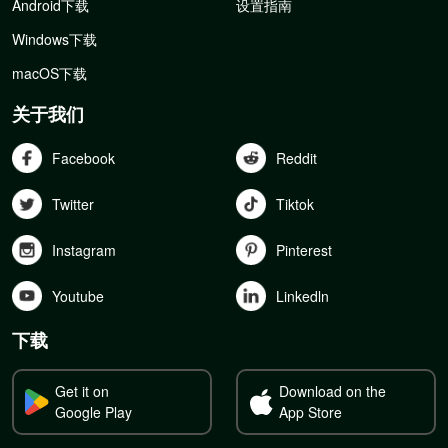
Android下载
设置指南
Windows下载
macOS下载
关于我们
Facebook
Reddit
Twitter
Tiktok
Instagram
Pinterest
Youtube
Linkedln
下载
Get it on
Download on the
Google Play
App Store