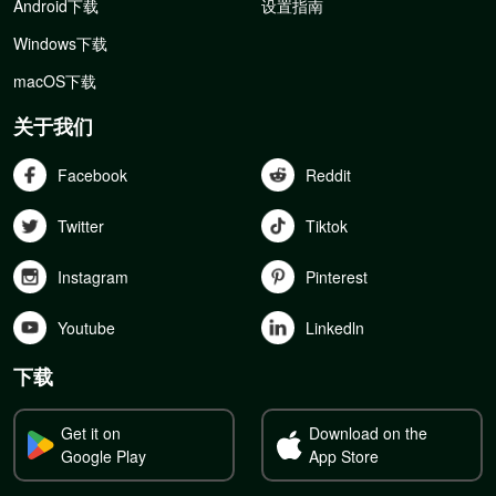
Android下载
设置指南
Windows下载
macOS下载
关于我们
Facebook
Reddit
Twitter
Tiktok
Instagram
Pinterest
Youtube
Linkedln
下载
Get it on
Download on the
Google Play
App Store