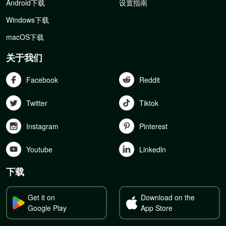
Android下载
设置指南
Windows下载
macOS下载
关于我们
Facebook
Reddit
Twitter
Tiktok
Instagram
Pinterest
Youtube
Linkedln
下载
Get it on
Download on the
Google Play
App Store