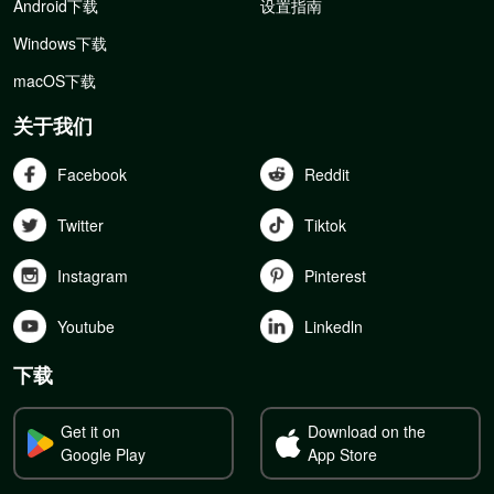
Android下载
设置指南
Windows下载
macOS下载
关于我们
Facebook
Reddit
Twitter
Tiktok
Instagram
Pinterest
Youtube
Linkedln
下载
Get it on
Download on the
Google Play
App Store