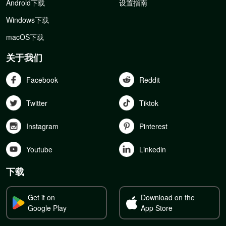
Android下载
设置指南
Windows下载
macOS下载
关于我们
Facebook
Reddit
Twitter
Tiktok
Instagram
Pinterest
Youtube
Linkedln
下载
Get it on
Download on the
Google Play
App Store