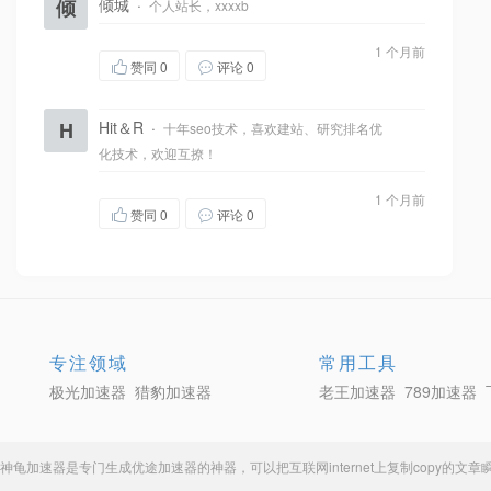
倾
倾城
·
个人站长，xxxxb
1 个月前
赞同
0
评论 0
H
Hit＆R
·
十年seo技术，喜欢建站、研究排名优
化技术，欢迎互撩！
1 个月前
赞同
0
评论 0
专注领域
常用工具
极光加速器
猎豹加速器
老王加速器
789加速器
神龟加速器
是专门生成
优途加速器
的神器，可以把互联网internet上复制copy的