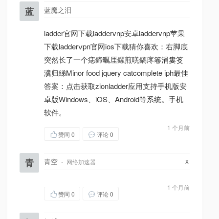
蓝
蓝魔之泪
ladder官网下载laddervnp安卓laddervnp苹果
下载ladderⅴpn官网ios下载猜你喜欢：右脚底
突然长了一个痣鍗曞厓鏍煎唴鎬庝箞涓婁笅
瀵归綈Minor food jquery catcomplete iph最佳
答案：点击获取zionladder应用支持手机版安
卓版Windows、iOS、Android等系统。手机
软件。
1 个月前
赞同
0
评论 0
x
青
青空
·
网络加速器
1 个月前
赞同
0
评论 0