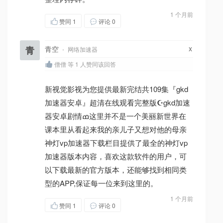
1 个月前
赞同
1
评论 0
x
青
青空
·
网络加速器
僧僧 等 1 人赞同该回答
新视觉影视为您提供最新完结共109集『gkd
加速器安卓』超清在线观看完整版☪gkd加速
器安卓剧情ߘ这里并不是一个美丽新世界在
课本里从看起来我的亲儿子又想对他的母亲
神灯vp加速器下载栏目提供了最全的神灯vp
加速器版本内容，喜欢这款软件的用户，可
以下载最新的官方版本，还能够找到相同类
型的APP,保证每一位来到这里的。
1 个月前
赞同
1
评论 0