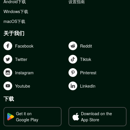
Android下载
设置指南
Windows下载
macOS下载
关于我们
Facebook
Reddit
Twitter
Tiktok
Instagram
Pinterest
Youtube
Linkedln
下载
Get it on
Download on the
Google Play
App Store