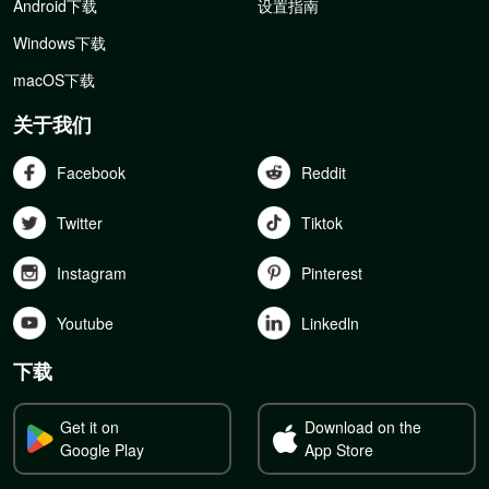
Android下载
设置指南
Windows下载
macOS下载
关于我们
Facebook
Reddit
Twitter
Tiktok
Instagram
Pinterest
Youtube
Linkedln
下载
Get it on
Download on the
Google Play
App Store