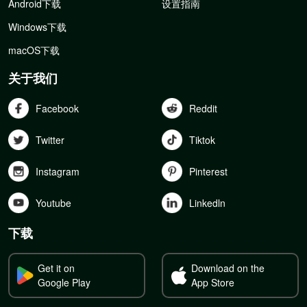
Android下载
设置指南
Windows下载
macOS下载
关于我们
Facebook
Reddit
Twitter
Tiktok
Instagram
Pinterest
Youtube
Linkedln
下载
Get it on
Download on the
Google Play
App Store