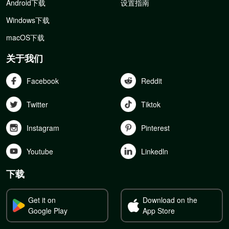
Android下载
设置指南
Windows下载
macOS下载
关于我们
Facebook
Reddit
Twitter
Tiktok
Instagram
Pinterest
Youtube
Linkedln
下载
Get it on
Download on the
Google Play
App Store