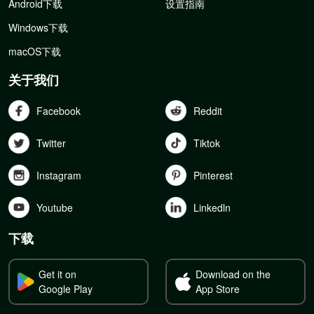
Android下载
设置指南
Windows下载
macOS下载
关于我们
Facebook
Reddit
Twitter
Tiktok
Instagram
Pinterest
Youtube
Linkedln
下载
Get it on
Download on the
Google Play
App Store