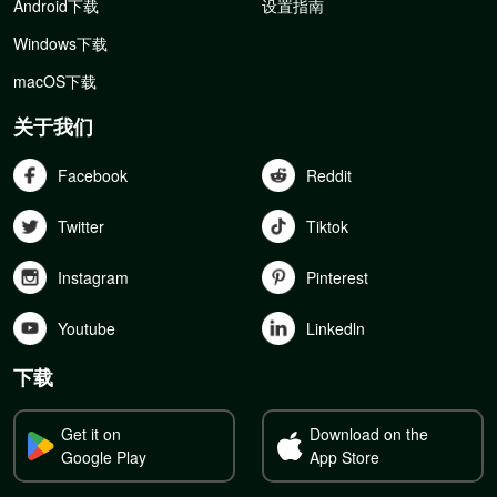
Android下载
设置指南
Windows下载
macOS下载
关于我们
Facebook
Reddit
Twitter
Tiktok
Instagram
Pinterest
Youtube
Linkedln
下载
Get it on
Download on the
Google Play
App Store