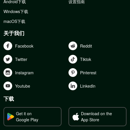
Android下载
设置指南
Windows下载
macOS下载
关于我们
Facebook
Reddit
Twitter
Tiktok
Instagram
Pinterest
Youtube
Linkedln
下载
Get it on
Download on the
Google Play
App Store