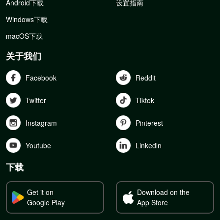
Android下载
设置指南
Windows下载
macOS下载
关于我们
Facebook
Reddit
Twitter
Tiktok
Instagram
Pinterest
Youtube
Linkedln
下载
Get it on
Download on the
Google Play
App Store