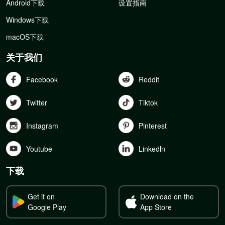
Android下载
设置指南
Windows下载
macOS下载
关于我们
Facebook
Reddit
Twitter
Tiktok
Instagram
Pinterest
Youtube
Linkedln
下载
Get it on
Download on the
Google Play
App Store