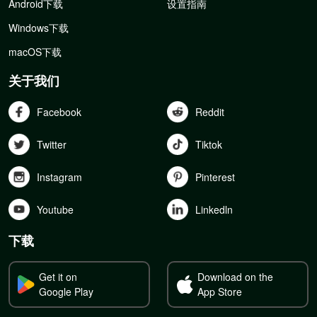
Android下载
设置指南
Windows下载
macOS下载
关于我们
Facebook
Reddit
Twitter
Tiktok
Instagram
Pinterest
Youtube
Linkedln
下载
Get it on
Download on the
Google Play
App Store