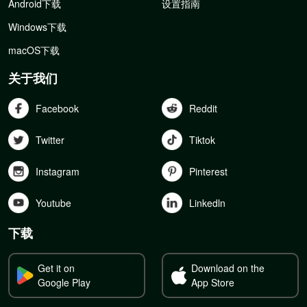
Android下载
设置指南
Windows下载
macOS下载
关于我们
Facebook
Reddit
Twitter
Tiktok
Instagram
Pinterest
Youtube
Linkedln
下载
Get it on
Download on the
Google Play
App Store