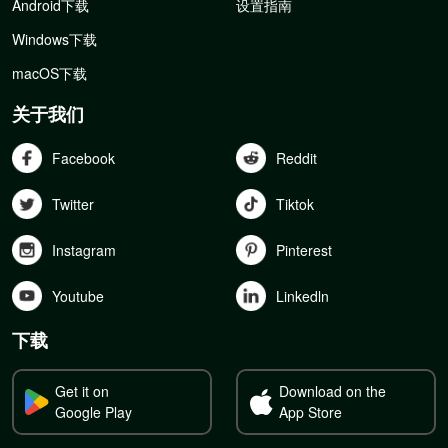
Android下载
设置指南
Windows下载
macOS下载
关于我们
Facebook
Reddit
Twitter
Tiktok
Instagram
Pinterest
Youtube
Linkedln
下载
Get it on
Download on the
Google Play
App Store