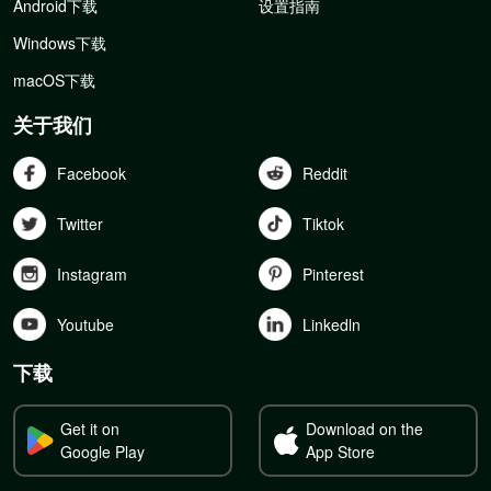
Android下载
设置指南
Windows下载
macOS下载
关于我们
Facebook
Reddit
Twitter
Tiktok
Instagram
Pinterest
Youtube
Linkedln
下载
Get it on
Download on the
Google Play
App Store