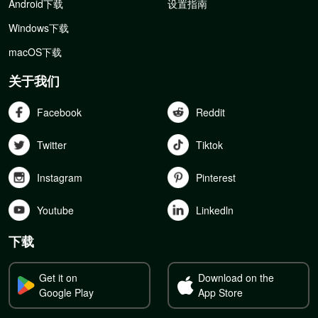
Android下载
设置指南
Windows下载
macOS下载
关于我们
Facebook
Reddit
Twitter
Tiktok
Instagram
Pinterest
Youtube
Linkedln
下载
Get it on
Download on the
Google Play
App Store