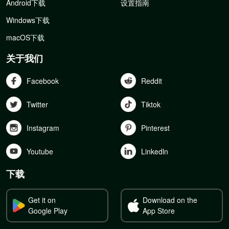
Android下载
设置指南
Windows下载
macOS下载
关于我们
Facebook
Reddit
Twitter
Tiktok
Instagram
Pinterest
Youtube
Linkedln
下载
Get it on
Download on the
Google Play
App Store