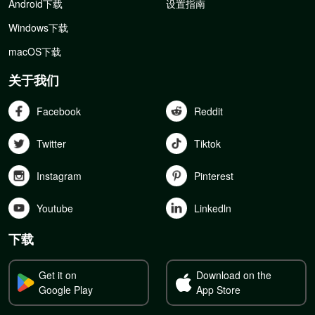
Android下载
设置指南
Windows下载
macOS下载
关于我们
Facebook
Reddit
Twitter
Tiktok
Instagram
Pinterest
Youtube
Linkedln
下载
Get it on
Download on the
Google Play
App Store