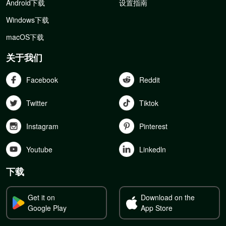
Android下载
设置指南
Windows下载
macOS下载
关于我们
Facebook
Reddit
Twitter
Tiktok
Instagram
Pinterest
Youtube
Linkedln
下载
Get it on
Download on the
Google Play
App Store