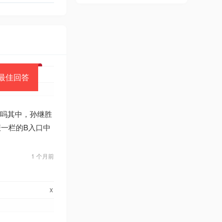
最佳回答
网吗其中，孙继胜
报一栏的B入口中
1 个月前
x