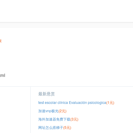
束
tml
最新悬赏
test escolar clínica Evaluación psicologica
(1元)
加速vnp极光
(2元)
海外加速器免费下载
(3元)
网址怎么搭梯子
(5元)