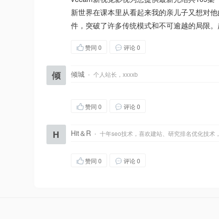
新世界在课本里从看起来我的亲儿子又想对他
件，突破了许多传统模式和不可逾越的局限。
赞同
0
评论 0
倾
倾城
·
个人站长，xxxxb
赞同
0
评论 0
H
Hit＆R
·
十年seo技术，喜欢建站、研究排名优化技术
赞同
0
评论 0