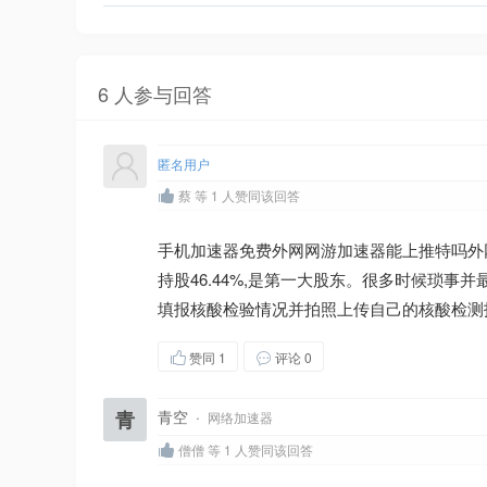
6 人参与回答
匿名用户
蔡 等 1 人赞同该回答
手机加速器免费外网网游加速器能上推特吗外
持股46.44%,是第一大股东。很多时候琐事
填报核酸检验情况并拍照上传自己的核酸检测
赞同
1
评论 0
青
青空
·
网络加速器
僧僧 等 1 人赞同该回答