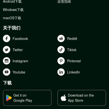
Android下载
设置指南
Windows下载
macOS下载
关于我们
Facebook
Reddit
Twitter
Tiktok
Instagram
Pinterest
Youtube
Linkedln
下载
Get it on
Download on the
Google Play
App Store