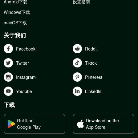
Android下载
设置指南
Windows下载
macOS下载
关于我们
Facebook
Reddit
Twitter
Tiktok
Instagram
Pinterest
Youtube
Linkedln
下载
Get it on
Download on the
Google Play
App Store