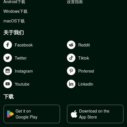
Android下载
设置指南
Windows下载
macOS下载
关于我们
Facebook
Reddit
Twitter
Tiktok
Instagram
Pinterest
Youtube
Linkedln
下载
Get it on
Download on the
Google Play
App Store