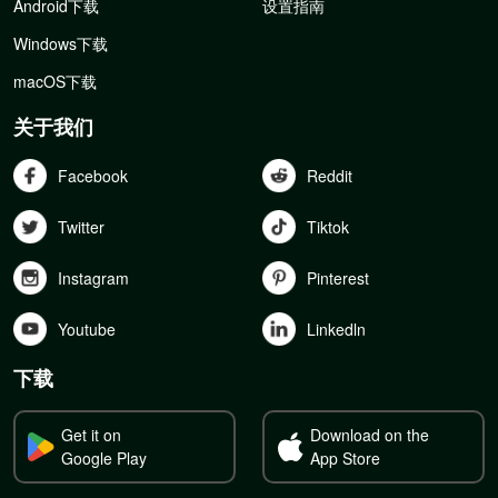
Android下载
设置指南
Windows下载
macOS下载
关于我们
Facebook
Reddit
Twitter
Tiktok
Instagram
Pinterest
Youtube
Linkedln
下载
Get it on
Download on the
Google Play
App Store