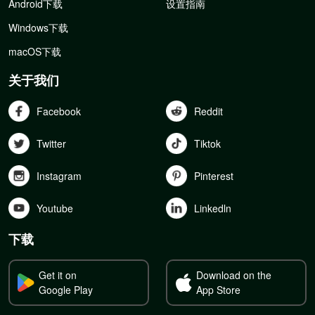
Android下载
设置指南
Windows下载
macOS下载
关于我们
Facebook
Reddit
Twitter
Tiktok
Instagram
Pinterest
Youtube
Linkedln
下载
Get it on
Download on the
Google Play
App Store