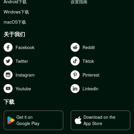
Android下载
设置指南
Windows下载
macOS下载
关于我们
Facebook
Reddit
Twitter
Tiktok
Instagram
Pinterest
Youtube
Linkedln
下载
Get it on
Download on the
Google Play
App Store