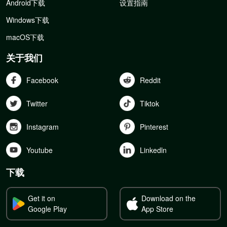
Android下载
设置指南
Windows下载
macOS下载
关于我们
Facebook
Reddit
Twitter
Tiktok
Instagram
Pinterest
Youtube
Linkedln
下载
Get it on
Download on the
Google Play
App Store