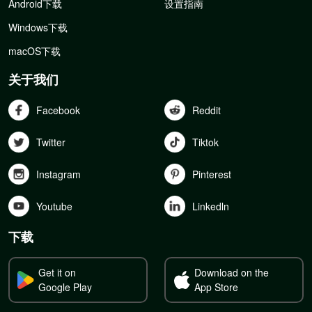
Android下载
设置指南
Windows下载
macOS下载
关于我们
Facebook
Reddit
Twitter
Tiktok
Instagram
Pinterest
Youtube
Linkedln
下载
Get it on
Download on the
Google Play
App Store