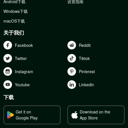
Android下载
设置指南
Windows下载
macOS下载
关于我们
Facebook
Reddit
Twitter
Tiktok
Instagram
Pinterest
Youtube
Linkedln
下载
Get it on
Download on the
Google Play
App Store