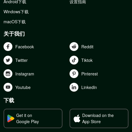
Android下载
设置指南
Windows下载
macOS下载
关于我们
Facebook
Reddit
Twitter
Tiktok
Instagram
Pinterest
Youtube
Linkedln
下载
Get it on
Download on the
Google Play
App Store