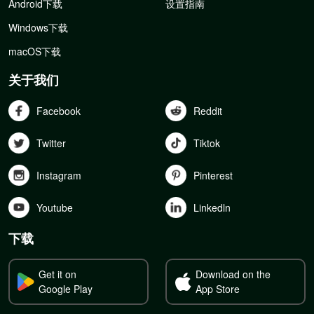
Android下载
设置指南
Windows下载
macOS下载
关于我们
Facebook
Reddit
Twitter
Tiktok
Instagram
Pinterest
Youtube
Linkedln
下载
Get it on
Download on the
Google Play
App Store