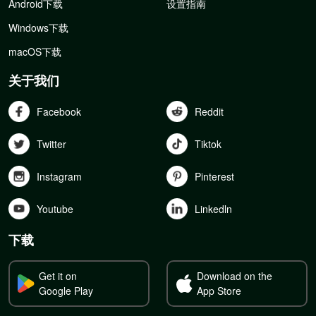
Android下载
设置指南
Windows下载
macOS下载
关于我们
Facebook
Reddit
Twitter
Tiktok
Instagram
Pinterest
Youtube
Linkedln
下载
Get it on
Download on the
Google Play
App Store