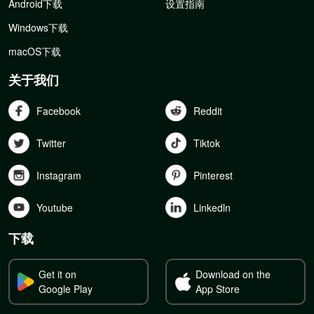
Android下载
设置指南
Windows下载
macOS下载
关于我们
Facebook
Reddit
Twitter
Tiktok
Instagram
Pinterest
Youtube
Linkedln
下载
Get it on
Download on the
Google Play
App Store