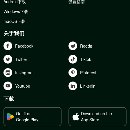
Android下载
设置指南
Windows下载
macOS下载
关于我们
Facebook
Reddit
Twitter
Tiktok
Instagram
Pinterest
Youtube
Linkedln
下载
Get it on
Download on the
Google Play
App Store