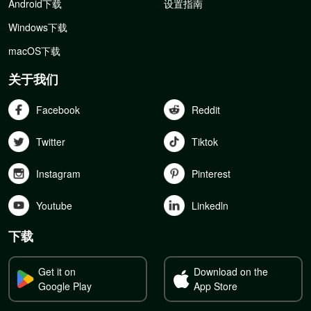
Android下载
设置指南
Windows下载
macOS下载
关于我们
Facebook
Reddit
Twitter
Tiktok
Instagram
Pinterest
Youtube
Linkedln
下载
Get it on
Download on the
Google Play
App Store