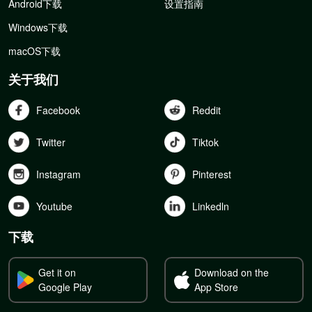
Android下载
设置指南
Windows下载
macOS下载
关于我们
Facebook
Reddit
Twitter
Tiktok
Instagram
Pinterest
Youtube
Linkedln
下载
Get it on
Download on the
Google Play
App Store