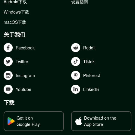
Android下载
设置指南
Windows下载
macOS下载
关于我们
Facebook
Reddit
Twitter
Tiktok
Instagram
Pinterest
Youtube
Linkedln
下载
Get it on
Download on the
Google Play
App Store