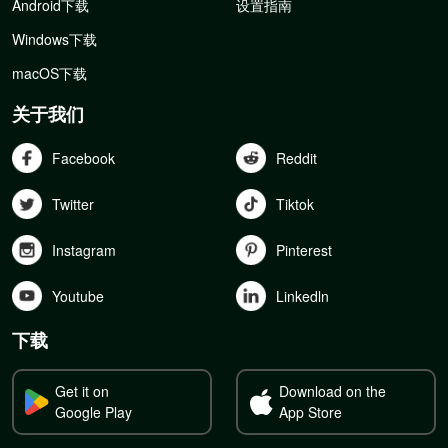
Android下载
设置指南
Windows下载
macOS下载
关于我们
Facebook
Reddit
Twitter
Tiktok
Instagram
Pinterest
Youtube
Linkedln
下载
Get it on
Download on the
Google Play
App Store