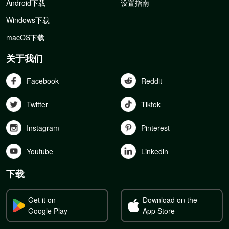
Android下载
设置指南
Windows下载
macOS下载
关于我们
Facebook
Reddit
Twitter
Tiktok
Instagram
Pinterest
Youtube
Linkedln
下载
Get it on
Download on the
Google Play
App Store