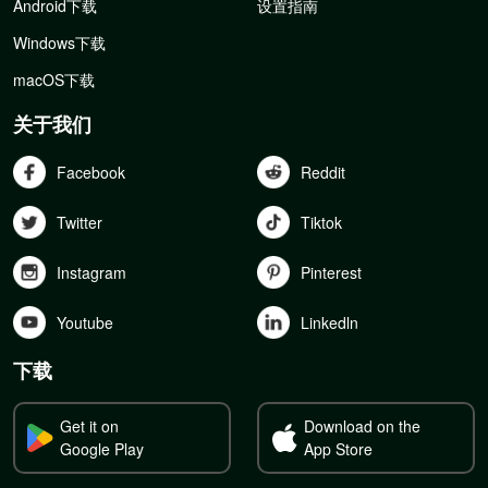
Android下载
设置指南
Windows下载
macOS下载
关于我们
Facebook
Reddit
Twitter
Tiktok
Instagram
Pinterest
Youtube
Linkedln
下载
Get it on
Download on the
Google Play
App Store